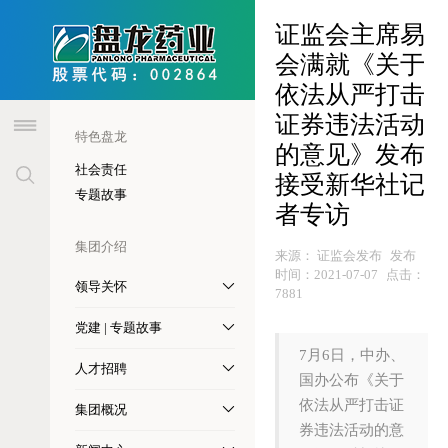
header
证监会主席易
会满就《关于
依法从严打击
证券违法活动
特色盘龙
的意见》发布
社会责任
接受新华社记
专题故事
者专访
集团介绍
来源：
证监会发布
发布
时间：
2021-07-07
点击：
领导关怀
7881
党建 | 专题故事
7月6日，中办、
人才招聘
国办公布《关于
依法从严打击证
集团概况
券违法活动的意