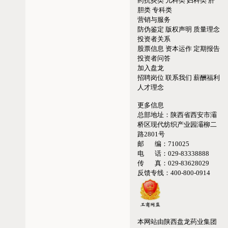
药抗炎类
儿科类
妇科类
肝
胆类
专科类
营销与服务
防伪鉴定
版权声明
质量理念
投资者关系
股票信息
资本运作
定期报告
投资者问答
加入盘龙
招聘岗位
联系我们
薪酬福利
人才理念
更多信息
总部地址：
陕西省西安市灞
桥区现代纺织产业园灞柳二
路2801号
邮 编：
710025
电 话：
029-83338888
传 真：
029-83628029
反馈专线：
400-800-0914
本网站由陕西盘龙药业集团