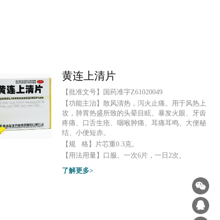
黄连上清片
【批准文号】
国药准字Z61020049
【功能主治】
散风清热，泻火止痛。用于风热上
攻，肺胃热盛所致的头晕目眩、暴发火眼、牙齿
疼痛、口舌生疮、咽喉肿痛、耳痛耳鸣、大便秘
结、小便短赤。
【规 格】
片芯重0.3克。
【用法用量】
口服。一次6片，一日2次。
了解更多>