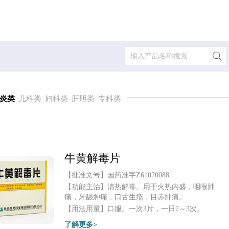
炎类
儿科类
妇科类
肝胆类
专科类
牛黄解毒片
【批准文号】
国药准字Z61020088
【功能主治】
清热解毒。用于火热内盛，咽喉肿
痛，牙龈肿痛，口舌生疮，目赤肿痛。
【用法用量】
口服。一次3片，一日2～3次。
了解更多>