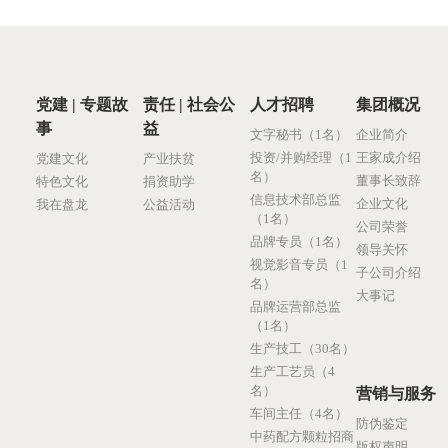
党建 | 专题故
责任 | 社会公
人才招聘
集团概况
事
益
文字秘书（1名）
企业简介
投资/并购经理（1
王家成介绍
党建文化
产业扶贫
名）
董事长致辞
特色文化
捐资助学
信息技术部总监
企业文化
我在盘龙
公益活动
（1名）
公司荣誉
品牌专员（1名）
领导关怀
视觉影音专员（1
子公司介绍
名）
大事记
品牌运营部总监
（1名）
生产技工（30名）
生产工艺员（4
名）
营销与服务
车间主任（4名）
防伪鉴定
中药配方颗粒招商
版权声明