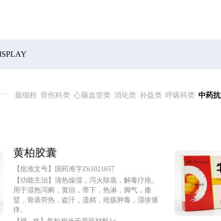
ISPLAY
最细粉
骨伤科类
心脑血管类
消化类
补益类
呼吸科类
中药抗
黄柏胶囊
【批准文号】
国药准字Z61021657
【功能主治】
清热燥湿，泻火除蒸，解毒疗疮。
用于湿热泻痢，黄疸，带下，热淋，脚气，痿
躄，骨蒸劳热，盗汗，遗精，疮疡肿毒，湿疹瘙
痒。