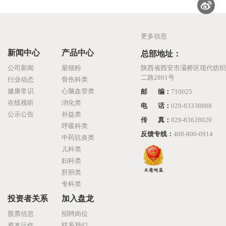
更多信息
新闻中心
产品中心
总部地址：
公司新闻
最细粉
陕西省西安市灞桥区现代纺织
二路2801号
行业动态
骨伤科类
健康常识
心脑血管类
邮 编：
710025
在线视听
消化类
电 话：
029-83338888
公示公告
补益类
传 真：
029-83628029
呼吸科类
反馈专线：
400-800-0914
中药抗炎类
儿科类
妇科类
肝胆类
专科类
投资者关系
加入盘龙
股票信息
招聘岗位
资本运作
联系我们