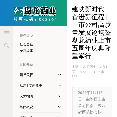
header
建功新时代
奋进新征程 |
上市公司高质
量发展论坛暨
特色盘龙
盘龙药业上市
社会责任
五周年庆典隆
专题故事
重举行
集团介绍
来源：
盘龙药业
发布时
间：
2022-11-21
点击：
领导关怀
5061
党建 | 专题故事
2022年11月16
人才招聘
日，由陕西上市
公司协会、陕西
集团概况
省医药协会指