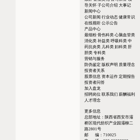
导关怀
子公司介绍
大事记
新闻中心
公司新闻
行业动态
健康常识
在线视听
公示公告
产品中心
最细粉
骨伤科类
心脑血管类
消化类
补益类
呼吸科类
中
药抗炎类
儿科类
妇科类
肝
胆类
专科类
营销与服务
防伪鉴定
版权声明
质量理念
投资者关系
股票信息
资本运作
定期报告
投资者问答
加入盘龙
招聘岗位
联系我们
薪酬福利
人才理念
更多信息
总部地址：
陕西省西安市灞
桥区现代纺织产业园灞柳二
路2801号
邮 编：
710025