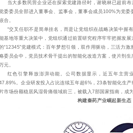
当大多数民营企业还在探索党建路径时，谢晓林已超前布
党委委员全部进入董事会、监事会，董事会成员100%为党
嵌合。
“交叉任职不是简单挂名，而是让党组织在战略决策中握有
能基地等重大决策中，党组织通过前置研究程序牢牢把握发展
的“12345”党建模式：百年梦想引领，双作用驱动，三活力
略委员会中，党员技术骨干提出的智能化改造方案，使片剂生
万元。
红色引擎释放澎湃动能。公司数据显示，近五年主营
47.89%。企业研发投入占比连续五年超6%，23条智能化生产
片市场份额稳居风湿骨痛领域前三，被载入7部国家指南，成
构建秦药产业崛起新生态