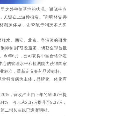
千里之外种植基地的状况。谢晓林点
，关键在上游种植端。”谢晓林告诉
材溯源体系，让63项专利技术从实
西柞水、西安、北京、粤港澳的研发
白酶抑制剂”研发瓶颈，斩获全球首批
扬。今年6月，公司获得中国合格评定
测中心的管理水平和检测能力获得国家
行业标准，重新定义秦药品质标杆。
，以骨科慢病为主体，品牌化一体化商
20%，营收占比由上年的59.67%提
84%，占比从2.37%提升至9.37%；
局的第二增长曲线已逐渐明晰。