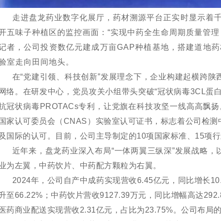
走进盘龙药业数字化展厅，药材溯源平台正实时显示着
开五味子种植区的监控画面：
“实现中药全生命周期质量管理
记者，公司投资数亿元建成万亩GAP种植基地，搭建道地药
验室走向田间地头。
在
“党建引领、科技创新”发展理念下，企业构建起横跨陕
网络。在研发中心，党员攻关小组带头突破“冠状病毒3CL蛋
抗冠状病毒PROTACs专利，让党旗在科技攻坚一线高高飘
国家认可委员会（CNAS）实验室认可证书，标志着公司检
及国际的认可。目前，公司主导制定的10项国家标准、15项
近年来，盘龙药业深入布局
“一体两翼三纵深”发展战略
业为左翼，中药饮片、中药配方颗粒为右翼。
2024年，公司自产中成药实现营收6.45亿元，同比增长10.
升至66.22%；中药饮片营收9127.39万元，同比增幅高达292.
医药商业配送实现营收2.31亿元，占比为23.75%。公司布